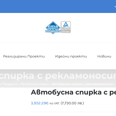
Реализирани Проекти
Идейни проекти
Новини
спирка с рекламоноси
»
Продукти
»
Автобусни спирки
»
Автобусна спирка с рекламоносител –
Автобусна спирка с 
3,952.29
€
(7,730.00 лв.)
no VAT.