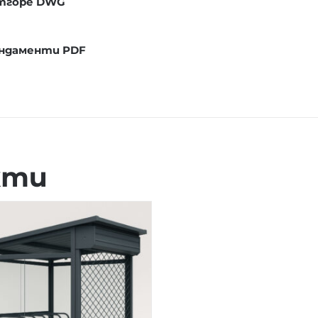
отгоре DWG
ундаменти PDF
кти