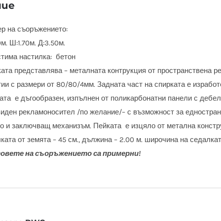
ние
р на съоръжението:
м. Ш:1.70м. Д:3.50м.
тима настилка: бетон
ата представлява – металната контрукция от пространствена реш
тии с размери от 80/80/4мм. Задната част на спирката е израбо
ата е дъгообразен, изпълнен от поликарбонатни панели с дебели
иден рекламоносител /по желание/– с възможност за едностран
о и заключващ механизъм. Пейката е изцяло от метална констр
ката от земята – 45 см., дължина – 2.00 м. широчина на седалкат
овете на съоръжението са примерни!