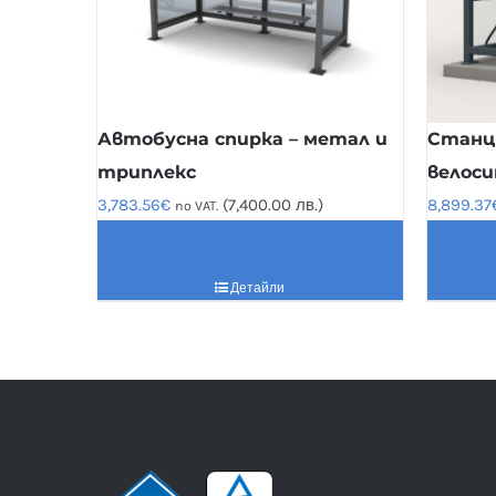
Автобусна спирка – метал и
Станци
триплекс
велоси
3,783.56
€
(7,400.00 лв.)
8,899.37
no VAT.
Детайли