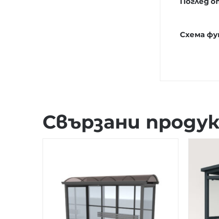
Поглед 
Схема ф
Свързани проду