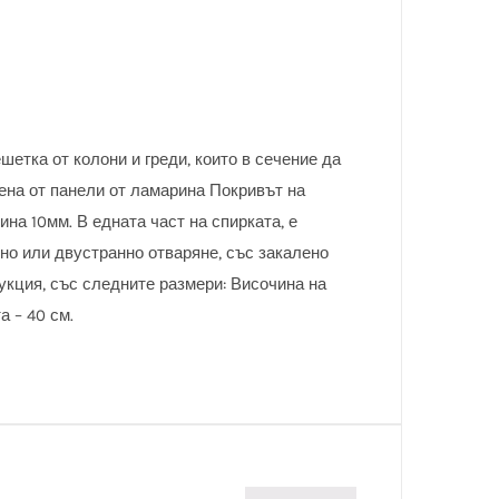
етка от колони и греди, които в сечение да
тена от панели от ламарина Покривът на
на 10мм. В едната част на спирката, е
но или двустранно отваряне, със закалено
укция, със следните размери: Височина на
а – 40 см.