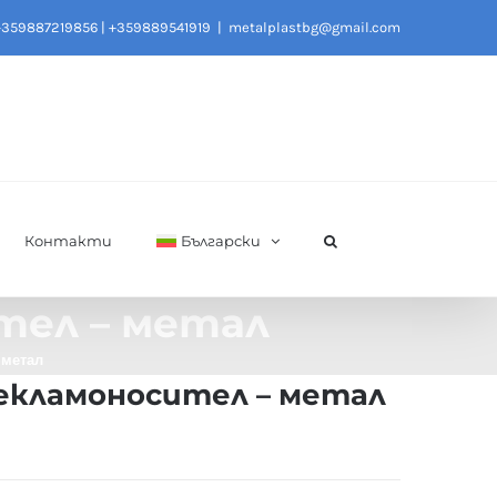
+359887219856
|
+359889541919
|
metalplastbg@gmail.com
Контакти
Български
тел – метал
 метал
рекламоносител – метал