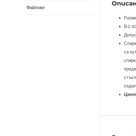
Описа
Файлове
Разме
В:2.40
Допус
Спирк
са ку
спирк
предв
стъкл
седал
Цвет