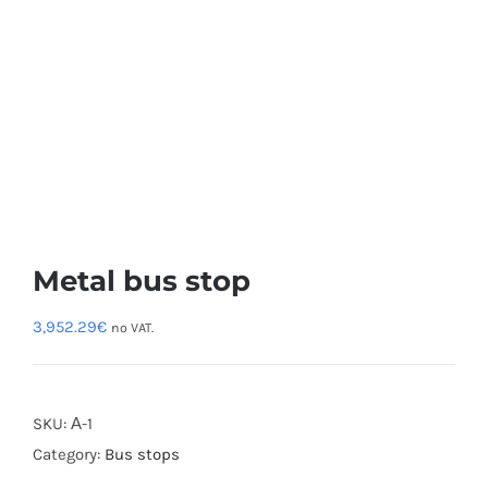
Metal bus stop
3,952.29
€
no VAT.
SKU:
А-1
Category:
Bus stops