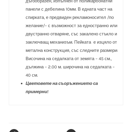
дъгообразен, изпълнен от поликарбонатни
панели с дебелина 10мм. В едната част на
спирката, е предвиден рекламоносител /по
желание/– с възможност за едностранно или
двустранно отваряне, със закалено стъкло и
заключващ механизъм. Пейката е изцяло от
метална конструкция, със следните размери:
Височина на седалката от земята – 45 см.,
дължина – 2.00 м. широчина на седалката –
40 см.
Цветовете на съоръжението са
примерни!