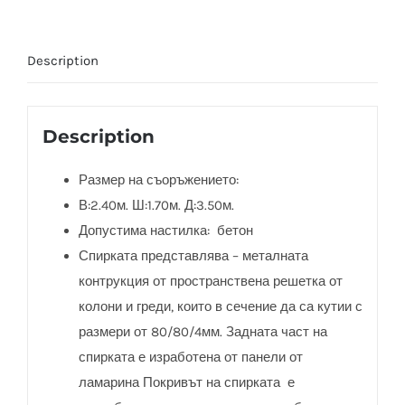
Description
Description
Размер на съоръжението:
В:2.40м. Ш:1.70м. Д:3.50м.
Допустима настилка: бетон
Спирката представлява – металната
контрукция от пространствена решетка от
колони и греди, които в сечение да са кутии с
размери от 80/80/4мм. Задната част на
спирката е изработена от панели от
ламарина Покривът на спирката е