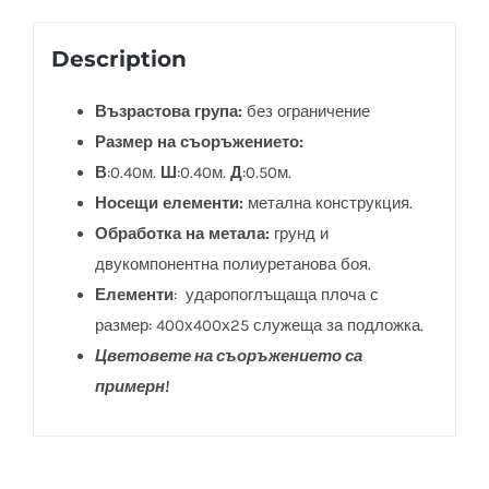
Description
Възрастова група:
без ограничение
Размер на съоръжението:
В
:0.40м.
Ш
:0.40м.
Д
:0.50м.
Носещи елементи:
метална конструкция.
Обработка на метала:
грунд и
двукомпонентна полиуретанова боя.
Елементи
: ударопоглъщаща плоча с
размер: 400х400х25 служеща за подложка.
Цветовете на съоръжението са
примерн!