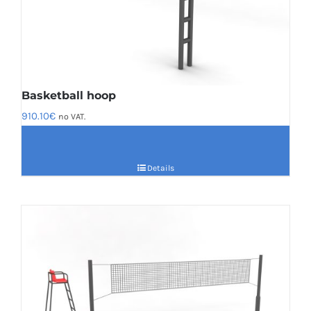
Basketball hoop
910.10
€
no VAT.
Details