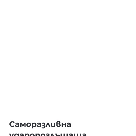
Саморазливна
ударопоглъщаща