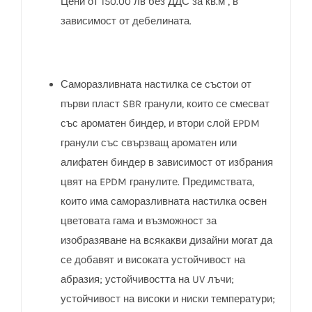
Цени от 150.00 лв без ДДС за кв.м , в
зависимост от дебелината.
Саморазливната настилка се състои от
първи пласт SBR гранули, които се смесват
със ароматен биндер, и втори слой EPDM
гранули със свързващ ароматен или
алифатен биндер в зависимост от избрания
цвят на EPDM гранулите. Предимствата,
които има саморазливната настилка освен
цветовата гама и възможност за
изобразяване на всякакви дизайни могат да
се добавят и високата устойчивост на
абразия; устойчивостта на UV лъчи;
устойчивост на високи и ниски температури;