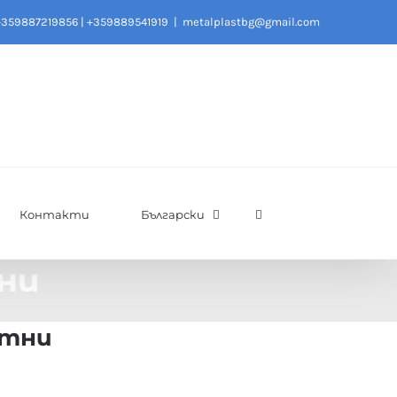
+359887219856
|
+359889541919
|
metalplastbg@gmail.com
Контакти
Български
ни
отни