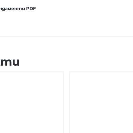
ундаменти PDF
кти