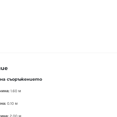
ние
 на съоръжението
чина:
1.60 м
на:
0.10 м
ина:
2.00 м