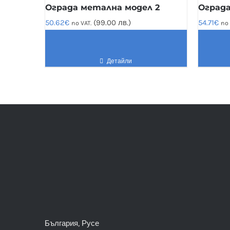
Ограда метална модел 2
Ограда
50.62
€
(99.00 лв.)
54.71
€
no VAT.
no 
Детайли
България, Русе