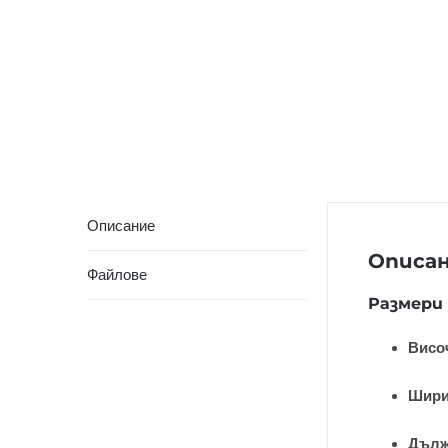
Описание
Описа
Файлове
Размери
Висо
Шири
Дълж