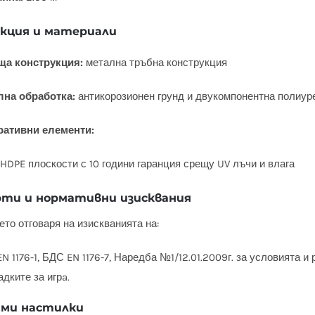
кция и материали
ща конструкция:
метална тръбна конструкция
лна обработка:
антикорозионен грунд и двукомпонентна полиуре
ративни елементи:
HDPE плоскости с 10 години гаранция срещу UV лъчи и влага
ти и нормативни изисквания
то отговаря на изискванията на:
N 1176-1, БДС EN 1176-7, Наредба №1/12.01.2009г. за условията и
дките за игрa.
ми настилки