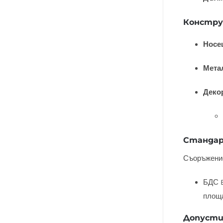
Констру
Носе
Мета
Деко
Стандар
Съоръжение
БДС E
площа
Допусти