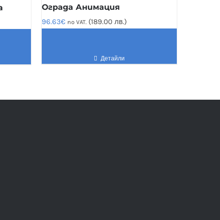
Ограда Анимация
а
96.63
€
(189.00 лв.)
no VAT.
Детайли