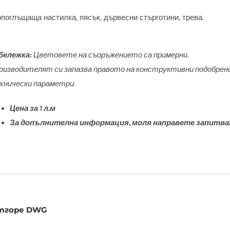
поглъщаща настилка, пясък, дървесни стърготини, трева.
бележка:
Цветовете на съоръжението са примерни.
оизводителят си запазва правото на конструктивни подобрени
хнически параметри.
Цена за 1 л.м
За допълнителна информация, моля направете запитва
отгоре DWG