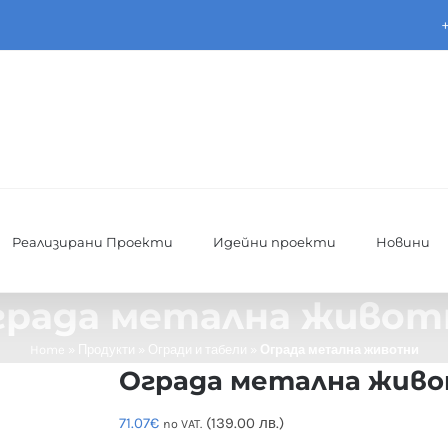
Реализирани Проекти
Идейни проекти
Новини
града метална живот
Home
»
Продукти
»
Огради и табели
»
Ограда метална животни
Ограда метална жив
71.07
€
(139.00 лв.)
no VAT.