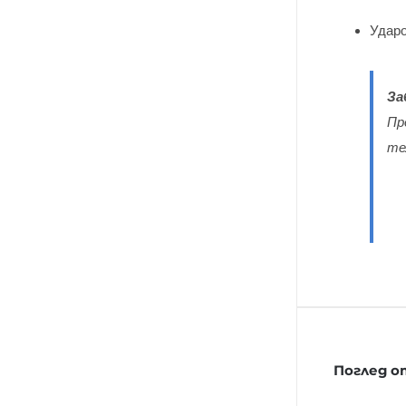
Ударо
За
Пр
те
Поглед 