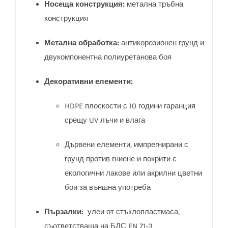
Носеща конструкция:
метална тръбна
конструкция
Метална обработка:
антикорозионен грунд и
двукомпонентна полиуретанова боя
Декоративни елементи:
HDPE плоскости с 10 години гаранция
срещу UV лъчи и влага
Дървени елементи, импрегнирани с
грунд против гниене и покрити с
екологични лакове или акрилни цветни
бои за външна употреба
Пързалки:
улеи от стъклопластмаса,
съответстваща на БДС EN 71-3