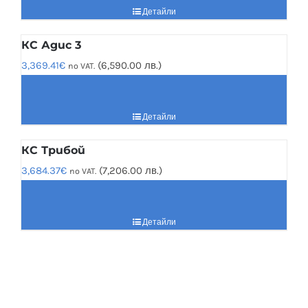
Детайли
КС Адис 3
3,369.41
€
(6,590.00 лв.)
no VAT.
Детайли
КС Трибой
3,684.37
€
(7,206.00 лв.)
no VAT.
Детайли