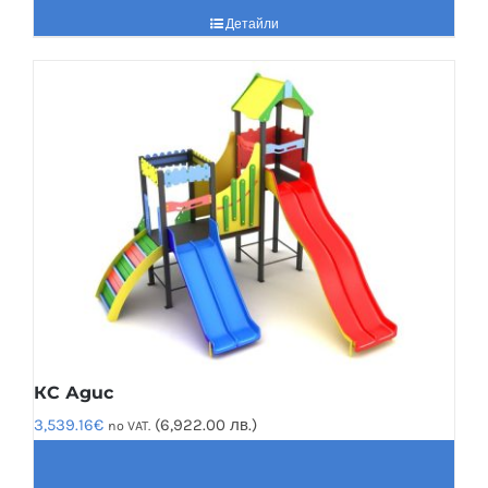
Детайли
КС Адис
3,539.16
€
(6,922.00 лв.)
no VAT.