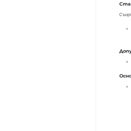
Ста
Съоръ
Доп
Осн