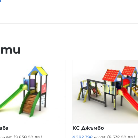
кти
ава
КС Джъмбо
(3,658.00 лв.)
4,382.79
€
(8,572.00 лв.)
no VAT.
no VAT.