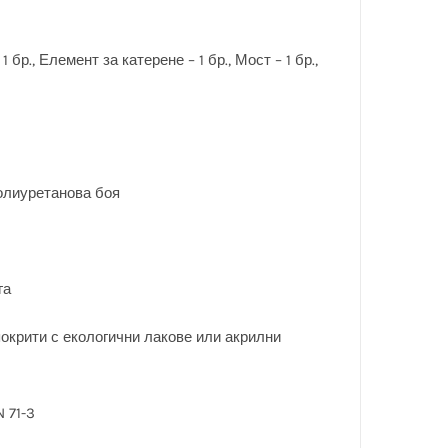
 бр., Елемент за катерене – 1 бр., Мост – 1 бр.,
олиуретанова боя
га
покрити с екологични лакове или акрилни
 71-3