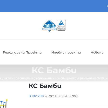
Реализирани Проекти
Идейни проекти
Новини
КС Бамби
родукти
»
Комбинирани съоръжения
»
Комбинирани съоръжения от 3-12г.
»
КС Бамби
3,182.79
€
(6,225.00 лв.)
no VAT.