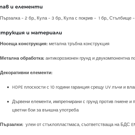
тав и елементи
Пързалка – 2 бр., Кула – 3 бр., Кула с покрив – 1 бр., Стълбище – 1
струкция и материали
Носеща конструкция:
метална тръбна конструкция
Метална обработка:
антикорозионен грунд и двукомпонентна п
Декоративни елементи:
HDPE плоскости с 10 години гаранция срещу UV лъчи и вла
Дървени елементи, импрегнирани с грунд против гниене и 
цветни бои за външна употреба
Пързалки:
улеи от стъклопластмаса, съответстваща на БДС EN