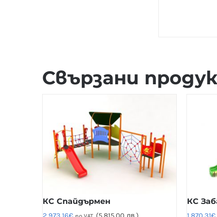
Свързани проду
КС Спайдърмен
КС Заб
2,973.16
€
(5,815.00 лв.)
1,870.31
€
no VAT.