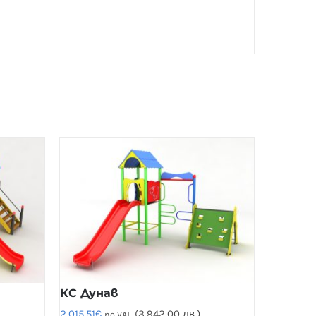
КС Дунав
2,015.51
€
(3,942.00 лв.)
no VAT.