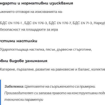
ндарти и нормативни изисквания
жението отговаря на изискванията на:
БДС EN 1176-1 , БДС EN 1176-3, БДС EN 1176-7, БДС EN 71-3, Наре
безопасност на площадките за игра
устими настилки
Ударопоглъщаща настилка, пясък, дървесни стърготини,
овни видове занимания
Катерене, пързаляне, развитие на равновесие и баланс, колектив
Забележка:
Цветовете на съоръжението са примерни.
Производителят си запазва правото на конструктивни подо
технически параметри