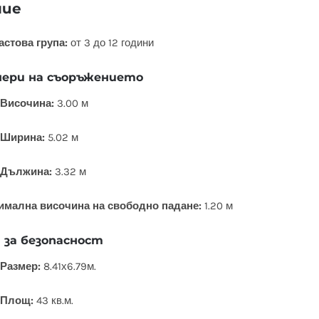
ние
стова група:
от 3 до 12 години
мери на съоръжението
Височина:
3.00 м
Ширина:
5.02 м
Дължина:
3.32 м
имална височина на свободно падане:
1.20 м
 за безопасност
Размер:
8.41х6.79м.
Площ:
43 кв.м.