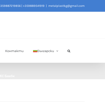
+359887219856
|
+359889541919
|
metalplastbg@gmail.com
Контакти
Български
КС Бамби