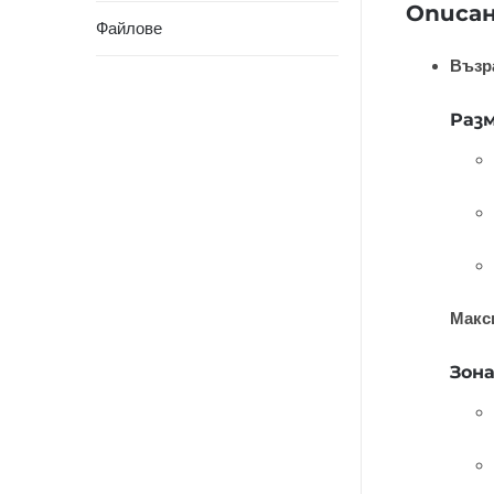
Описа
Файлове
Възра
Раз
Макс
Зона