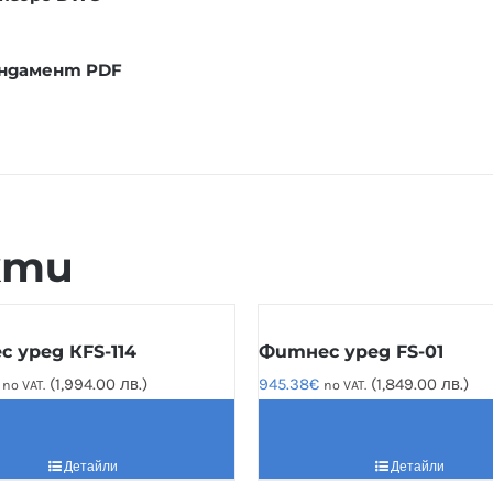
ундамент PDF
кти
 уред КFS-114
Фитнес уред FS-01
(1,994.00 лв.)
945.38
€
(1,849.00 лв.)
no VAT.
no VAT.
Детайли
Детайли