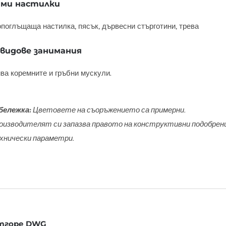
ми настилки
поглъщаща настилка, пясък, дървесни стърготини, трева
 видове занимания
ва коремните и гръбни мускули.
бележка:
Цветовете на съоръжението са примерни.
оизводителят си запазва правото на конструктивни подобрени
хнически параметри.
отгоре DWG