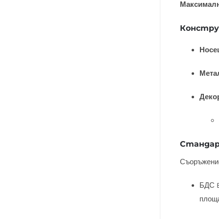
Максималн
Констру
Носе
Мета
Деко
Стандар
Съоръжение
БДС E
площа