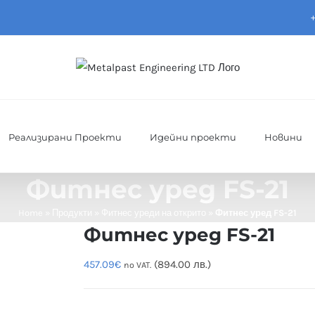
Реализирани Проекти
Идейни проекти
Новини
Фитнес уред FS-21
Home
»
Продукти
»
Фитнес уреди на открито
»
Фитнес уред FS-21
Фитнес уред FS-21
457.09
€
(894.00 лв.)
no VAT.