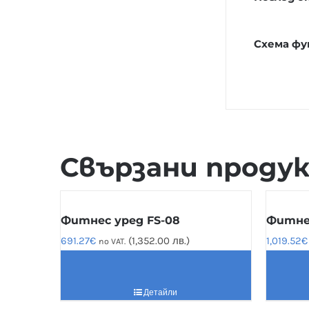
Схема ф
Свързани проду
Фитнес уред FS-08
Фитнес
691.27
€
(1,352.00 лв.)
1,019.52
€
no VAT.
Детайли