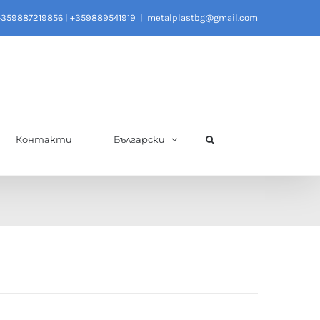
+359887219856
|
+359889541919
|
metalplastbg@gmail.com
Контакти
Български