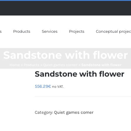
s
Products
Services
Projects
Conceptual projec
Sandstone with flower
Home
»
Products
»
Quiet games corner
»
Sandstone with flower
Sandstone with flower
556.29
€
no VAT.
Category:
Quiet games corner