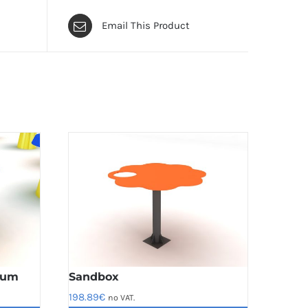
Email This Product
ium
Sandbox
198.89
€
no VAT.