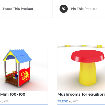
Tweet This Product
Pin This Product
Mini 100×100
Mushrooms for equilibr
79.25
€
no VAT.
no VAT.