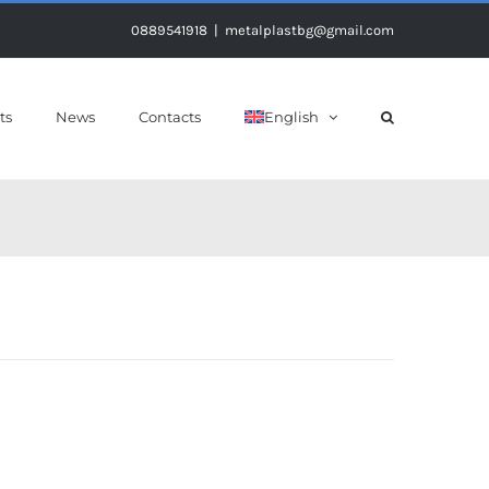
0889541918
|
metalplastbg@gmail.com
ts
News
Contacts
English