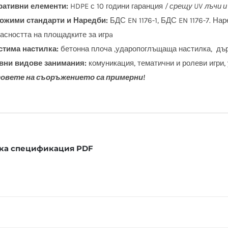
ративни елементи:
HDPE с 10 години гаранция
/ срещу
UV
лъчи и
ожими стандарти и Наредби:
БДС EN 1176-1, БДС EN 1176-7. На
асността на площадките за игрa
стима настилка:
бетонна плоча ,ударопоглъщаща настилка, дърв
вни видове занимания:
комуникация, тематични и ролеви игри,
овете на съоръжението са примерни!
ка спецификация PDF