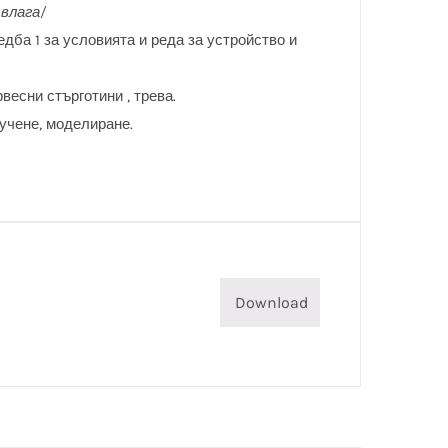
 влага/
редба 1 за условията и реда за устройство и
есни стърготини , трева.
 учене, моделиране.
Download