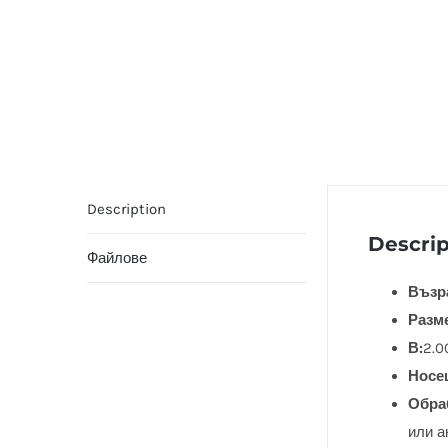
Description
Descrip
Файлове
Възра
Разм
В:
2.0
Носе
Обра
или а