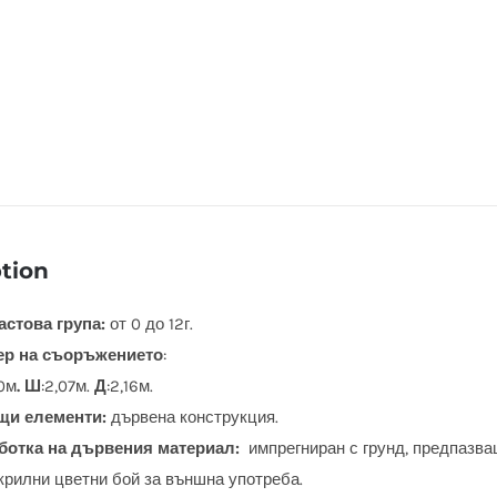
tion
стова група:
от 0 до 12г.
ер на съоръжението
:
0м
. Ш
:2,07м.
Д
:2,16м.
щи елементи:
дървена конструкция.
ботка на дървения материал:
импрегниран с грунд, предпазващ
крилни цветни бой за външна употреба.