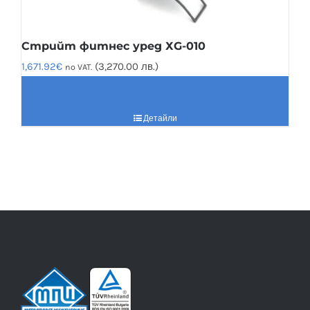
Стрийт фитнес уред ХG-010
1,671.92
€
(3,270.00 лв.)
no VAT.
Детайли