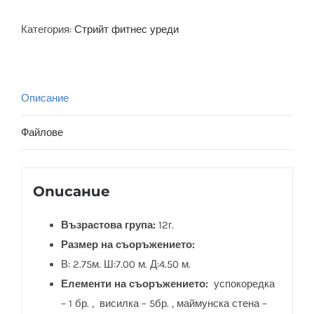
Категория:
Стрийт фитнес уреди
Описание
Файлове
Описание
Възрастова група:
12г.
Размер на съоръжението:
В: 2.75м. Ш:7.00 м. Д:4.50 м.
Елементи на съоръжението:
успокоредка
– 1 бр. , висилка – 5бр. , маймунска стена –