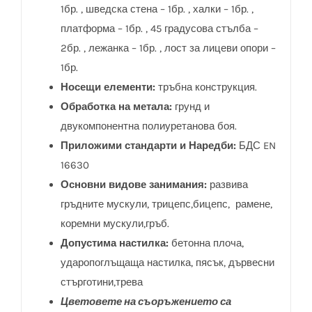
1бр. , шведска стена – 1бр. , халки – 1бр. ,
платформа – 1бр. , 45 градусова стълба –
2бр. , лежанка – 1бр. , лост за лицеви опори –
1бр.
Носещи елементи:
тръбна конструкция.
Обработка на метала:
грунд и
двукомпонентна полиуретанова боя.
Приложими стандарти и Наредби:
БДС EN
16630
Основни видове занимания:
развива
гръдните мускули, трицепс,бицепс, рамене,
коремни мускули,гръб.
Допустима настилка:
бетонна плоча,
ударопоглъщаща настилка, пясък, дървесни
стърготини,трева
Цветовете на съоръжението са