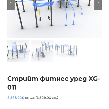
Стрийт фитнес уред XG-
011
3,338.22
€
(6,529.00 лв.)
no VAT.