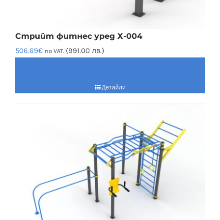
Стрийт фитнес уред Х-004
506.69
€
(991.00 лв.)
no VAT.
Детайли